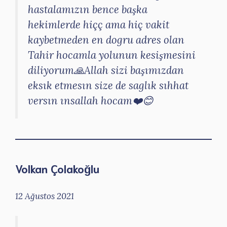
hastalamızın bence başka
hekimlerde hiçç ama hiç vakit
kaybetmeden en dogru adres olan
Tahir hocamla yolunun kesişmesini
diliyorum🙏Allah sizi başımızdan
eksık etmesın size de saglık sıhhat
versın ınsallah hocam❤️😊
Volkan Çolakoğlu
12 Ağustos 2021