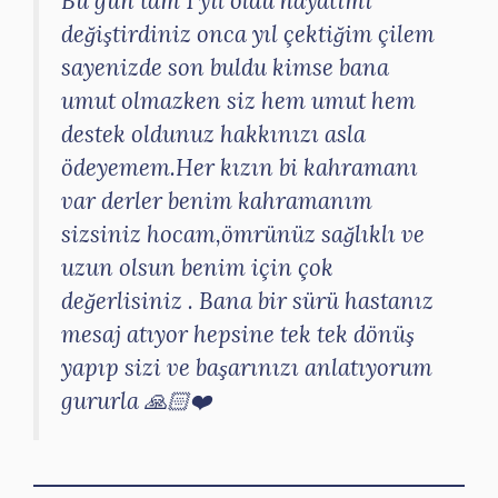
Bu gün tam 1 yıl oldu hayatımı
değiştirdiniz onca yıl çektiğim çilem
sayenizde son buldu kimse bana
umut olmazken siz hem umut hem
destek oldunuz hakkınızı asla
ödeyemem.Her kızın bi kahramanı
var derler benim kahramanım
sizsiniz hocam,ömrünüz sağlıklı ve
uzun olsun benim için çok
değerlisiniz . Bana bir sürü hastanız
mesaj atıyor hepsine tek tek dönüş
yapıp sizi ve başarınızı anlatıyorum
gururla 🙏🏻❤️